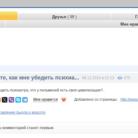
Друзья
( 98 )
Г
Мне нра
е, как мне убедить психиа...
08.12.2010 в 22:13
375
едить психиатра, что у пельменей есть своя цивилизация?..
Мне нравится
Добавлено со страницы:
http://ww
тавление быдла о красоте
ш комментарий станет первым