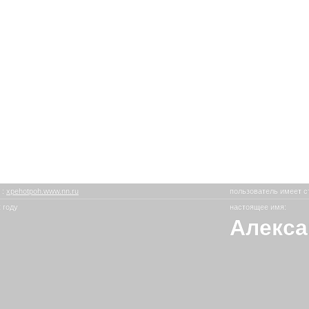
s
:
xpehotpoh.www.nn.ru
пользователь имеет с
 году
настоящее имя:
Алекс