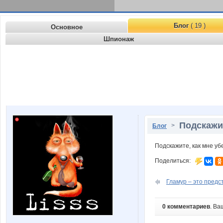
Блог
( 19 )
Основное
Шпионаж
Подскажит
>
Блог
Подскажите, как мне уб
Поделиться:
Гламур – это предс
0 комментариев
. Ва