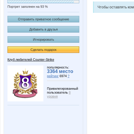
Портрет заполнен на 93 %
Чтобы оставлять ко
Отправить приватное сообщение
Добавить в друзья
Игнорировать
Сделать подарок
Клуб любителей Counter-Strike
популярность:
3364 место
рейтинг
6974
?
Привилегированный
пользователь
8
уровня