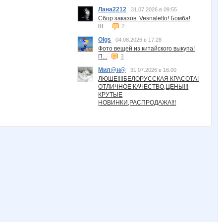
Лана2212
31.07.2026 в 09:55
Сбор заказов. Vesnaletto! Бомба!
Ш...
2
Olgs
04.08.2026 в 17:28
Фото вещей из китайского выкупа!
П...
3
Мил@н@
31.07.2026 в 16:00
ЛЮШЕ!!!!БЕЛОРУССКАЯ КРАСОТА!
ОТЛИЧНОЕ КАЧЕСТВО,ЦЕНЫ!!!
КРУТЫЕ
НОВИНКИ,РАСПРОДАЖА!!!