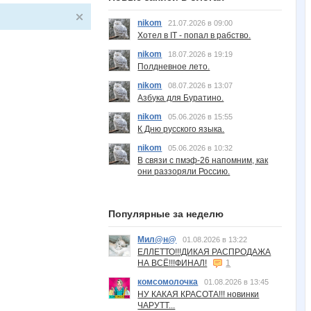
nikom
21.07.2026 в 09:00
Хотел в IT - попал в рабство.
nikom
18.07.2026 в 19:19
Полдневное лето.
nikom
08.07.2026 в 13:07
Азбука для Буратино.
nikom
05.06.2026 в 15:55
К Дню русского языка.
nikom
05.06.2026 в 10:32
В связи с пмэф-26 напомним, как
они раззоряли Россию.
Популярные за неделю
Мил@н@
01.08.2026 в 13:22
ЕЛЛЕТТО!!!ДИКАЯ РАСПРОДАЖА
НА ВСЁ!!!ФИНАЛ!
1
комсомолочка
01.08.2026 в 13:45
НУ КАКАЯ КРАСОТА!!! новинки
ЧАРУТТ...