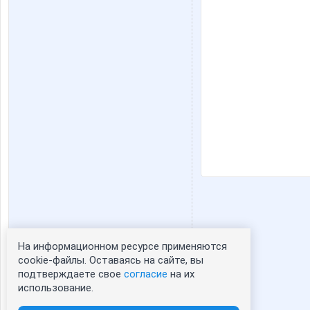
На информационном ресурсе применяются
Статистика портрета:
cookie-файлы. Оставаясь на сайте, вы
подтверждаете свое
согласие
на их
сейчас просматривают портрет - 0
использование.
зарегистрированные пользователи
посетившие портрет за 7 дней - 0