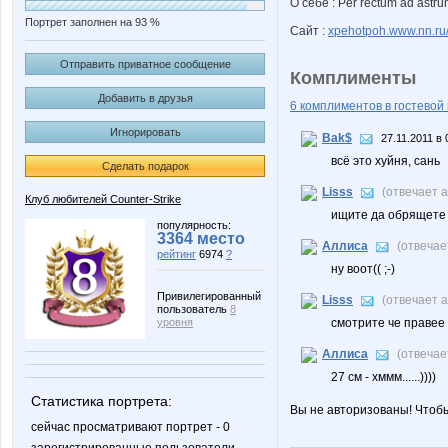
О себе : Per rectum ad astr
Портрет заполнен на 93 %
Сайт :
xpehotpoh.www.nn.ru
Отправить приватное сообщение
Комплименты
Добавить в друзья
6 комплиментов в гостевой 
Игнорировать
Bak$
27.11.2011 в 
всё это хуйня, сань
Сделать подарок
Lisss
(отвечает 
Клуб любителей Counter-Strike
ищите да обрящете 
популярность:
3364 место
Аллиса
(отвечае
рейтинг
6974
?
ну воот(( ;-)
Привилегированный
Lisss
(отвечает 
пользователь
8
уровня
смотрите че правее 
Аллиса
(отвечае
27 см - хммм......))))
Статистика портрета:
Вы не авторизованы! Чтоб
сейчас просматривают портрет - 0