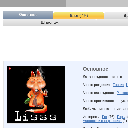
Основное
Блог
( 19 )
Д
Шпионаж
Основное
Дата рождения : скрыто
Место рождения :
Россия
,
Н
Место нахождения :
Россия
Место проживания : не ука
Любимые места : не указа
Интересы :
Рок
(76) ,
Горы
(
машинки и спецтехника
(1)