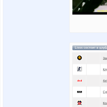
Lisss состоит в
клуб
За
Кл
4x
Су
Ко