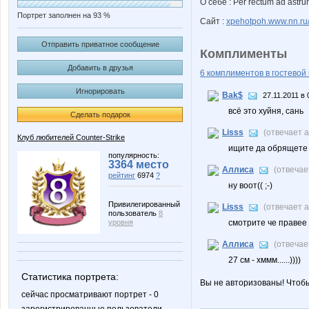
О себе : Per rectum ad astr
Портрет заполнен на 93 %
Сайт :
xpehotpoh.www.nn.ru
Отправить приватное сообщение
Комплименты
Добавить в друзья
6 комплиментов в гостевой 
Игнорировать
Bak$
27.11.2011 в 
всё это хуйня, сань
Сделать подарок
Lisss
(отвечает 
Клуб любителей Counter-Strike
ищите да обрящете 
популярность:
3364 место
Аллиса
(отвечае
рейтинг
6974
?
ну воот(( ;-)
Привилегированный
Lisss
(отвечает 
пользователь
8
уровня
смотрите че правее 
Аллиса
(отвечае
27 см - хммм......))))
Статистика портрета:
Вы не авторизованы! Чтоб
сейчас просматривают портрет - 0