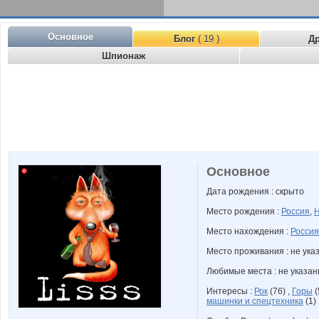
Основное
Блог
( 19 )
Д
Шпионаж
Основное
Дата рождения : скрыто
Место рождения :
Россия
,
Н
Место нахождения :
Россия
Место проживания : не ука
Любимые места : не указа
Интересы :
Рок
(76) ,
Горы
(
машинки и спецтехника
(1)