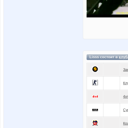
Lisss состоит в
клуб
За
Кл
4x
Су
Ко